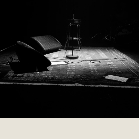
001 PLAYGROUND
2018
PERSONAL
002 MARIE-JEANNE
2016
MARIE-JEANNE