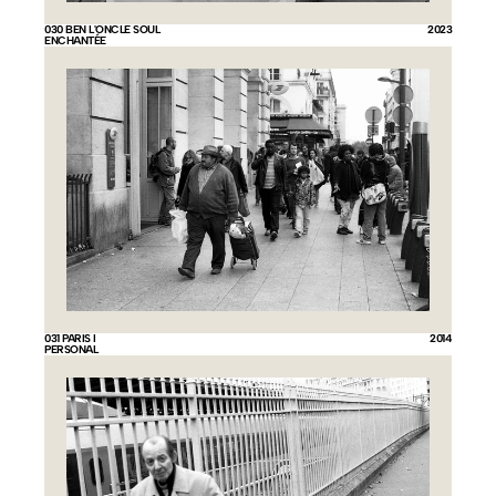
030 BEN L'ONCLE SOUL
2023
ENCHANTÉE
031 PARIS I
2014
PERSONAL