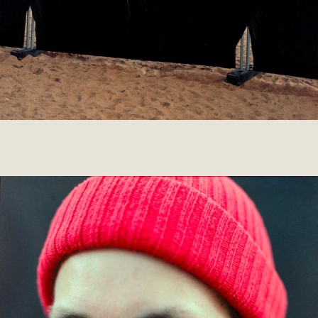
013 RENAUD LAVILLENIE
2024
DORMEUIL
014 DABEULL
2014 - 2023
DABEULL RECORD